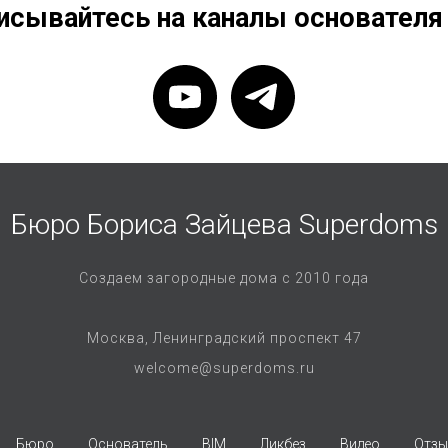
исывайтесь на каналы основателя
Бюро Бориса Зайцева Superdoms
Создаем загородные дома с 2010 года
Москва, Ленинградский проспект 47
welcome@superdoms.ru
Бюро
Основатель
BIM
Ликбез
Видео
Отз