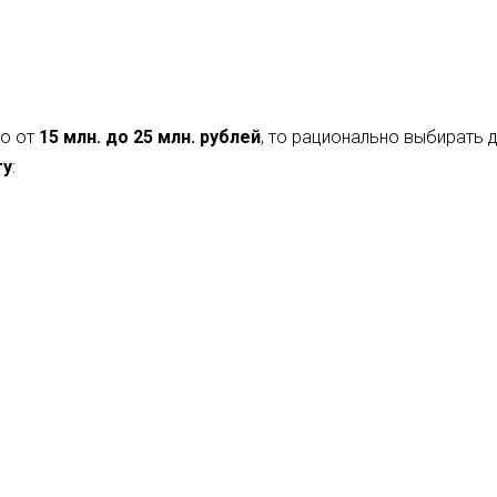
но от
15 млн. до 25 млн. рублей
, то рационально выбирать 
ту
: