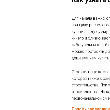
Как узнать
Для начала важно оп
принципе располагае
купить за эту сумму,
ничего и близко вас
либо увеличивать бю
можно построить до
дешевле, чем купить
Строительные компан
которая также может
строительства. При
строительства. На к
первоначальной сме
Почему предложени