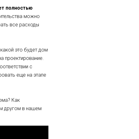
ет полностью
оительства можно
вать все расходы
 какой это будет дом
на проектирование.
оответствии с
ровать еще на этапе
ома? Как
ом другом в нашем